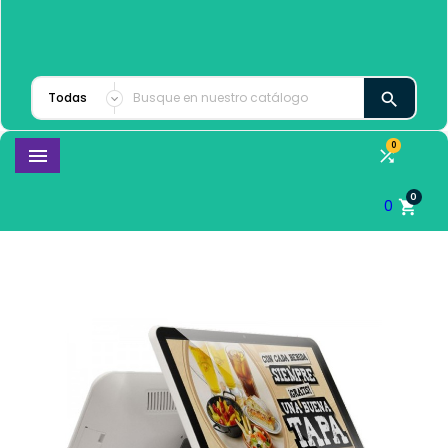

0


0
0
