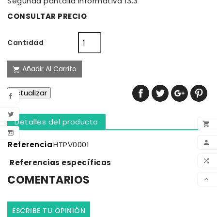
Segunda pantalla informativa 13.3''
CONSULTAR PRECIO
Cantidad
Añadir Al Carrito

Detalles del producto

AÑA

Referencia
HTPV0001

Referencias específicas
COMENTARIOS

ESCRIBE TU OPINIÓN