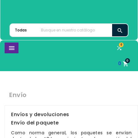

0


0
0

Envío
Envíos y devoluciones
Envío del paquete
Como norma general, los paquetes se envían