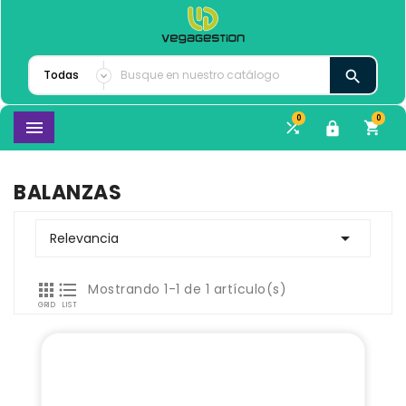

0
0




BALANZAS

Relevancia


Mostrando 1-1 de 1 artículo(s)
GRID
LIST