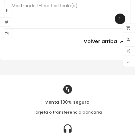
Mostrando 1-1 de 1 artículo(s)
1

AÑA

Volver arriba




Venta 100% segura
Tarjeta o transferencia bancaria
